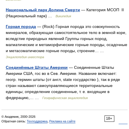
Национальный парк Долина Смерти
— Категория МСОП II
(Национальный парк) …
Википедия
Горная порода
— (Rock) Горная порода это совокупнность
минералов, образующая самостоятельное тело в земной коре,
вследстие природных явлений Группы горных пород,
магматические и метаморфические горные породы, осадочные
и метасоматические горные породы, строение… …
Энциклопедия инвестора
Соединённые Штаты Америки
— Соединенные Штаты
Америки США, гос во в Сев. Америке. Название включает:
геогр. термин штаты (от англ, state государство ), так в ряде
стран называют самоуправляющиеся территориальные
единицы; определение соединенные, т. е. входящие в
федерацию,… …
Географическая энциклопедия
© Академик, 2000-2026
18+
Обратная связь:
Техподдержка
,
Реклама на сайте