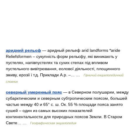
аридний рельєф
— аридный рельеф arid landforms *aride
Reliefsformen – сукупність форм рельєфу, які виникають у
пустелях, напівпустелях та сухих степах під впливом
пустельного вивітрювання, еолової діяльності, площинного
змиву, ерозії і т.д. Приклади А.р. –… …
Гірничий енциклопедичний
словник
северный умеренный пояс
— в Северном полушарии, между
субарктическим и северным субтропическим поясом, большей
частью между 40 и 65° с. ш. Ок. 55 % площади пояса занято
сушей – один из самых высоких показателей
континентальности для природных поясов Земли. В Старом
Свете… …
Географическая энциклопедия